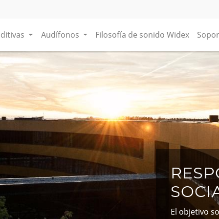
ditivas
Audífonos
Filosofía de sonido Widex
Sopor
RESP
SOCI
El objetivo 