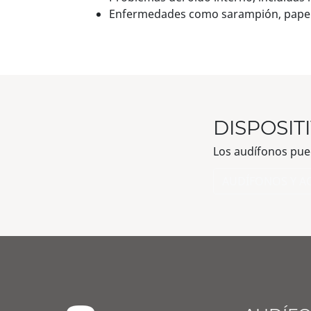
Enfermedades como sarampión, paper
DISPOSIT
Los audífonos pued
AUDÍFONOS Y A