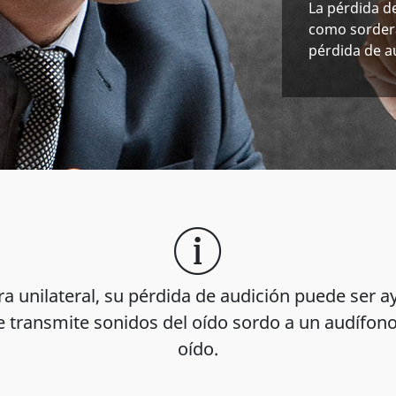
La pérdida d
como sordera
pérdida de au
era unilateral, su pérdida de audición puede ser 
 transmite sonidos del oído sordo a un audífon
oído.